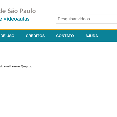
 DE USO
CRÉDITOS
CONTATO
AJUDA
do email: eaulas@usp.br.