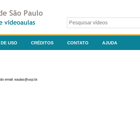
 DE USO
CRÉDITOS
CONTATO
AJUDA
do email: eaulas@usp.br.