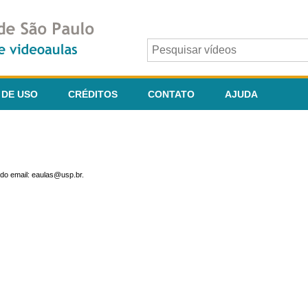
 DE USO
CRÉDITOS
CONTATO
AJUDA
do email: eaulas@usp.br.