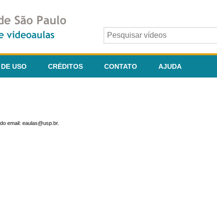
 DE USO
CRÉDITOS
CONTATO
AJUDA
do email: eaulas@usp.br.