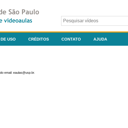
 DE USO
CRÉDITOS
CONTATO
AJUDA
do email: eaulas@usp.br.