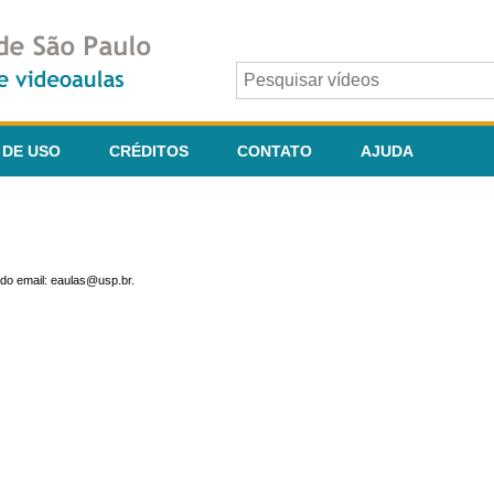
 DE USO
CRÉDITOS
CONTATO
AJUDA
do email: eaulas@usp.br.