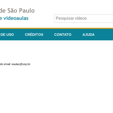
 DE USO
CRÉDITOS
CONTATO
AJUDA
do email: eaulas@usp.br.