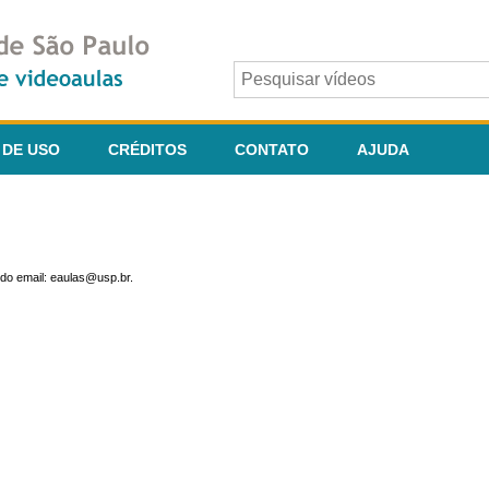
 DE USO
CRÉDITOS
CONTATO
AJUDA
do email: eaulas@usp.br.