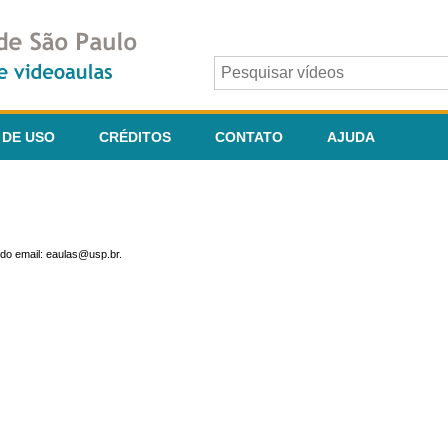
 DE USO
CRÉDITOS
CONTATO
AJUDA
do email: eaulas@usp.br.