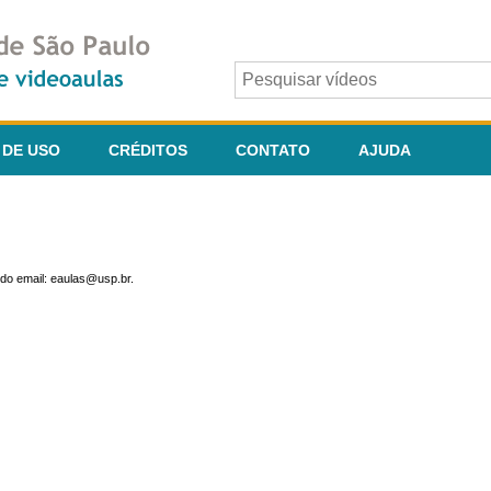
 DE USO
CRÉDITOS
CONTATO
AJUDA
do email: eaulas@usp.br.