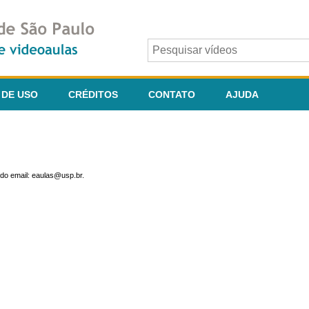
 DE USO
CRÉDITOS
CONTATO
AJUDA
do email: eaulas@usp.br.